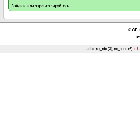
Войдите
или
зарегистрируйтесь
.
©
ОБ
in
cache:
no_info (3)
,
no_need (6)
,
mis