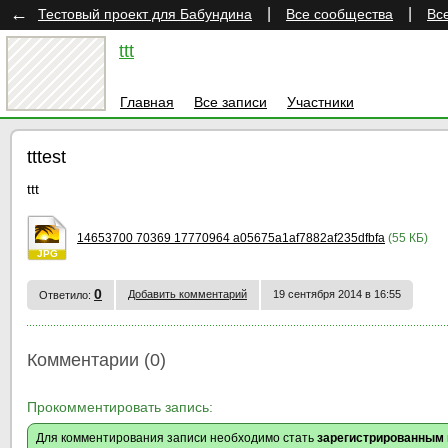
←
|
|
Тестовый проект для Бабундина
Все сообщества
Вс
ttt
Главная
Все записи
Участники
tttest
ttt
14653700 70369 17770964 a05675a1af7882af235dfbfa
(55 КБ)
JPG
0
Добавить комментарий
19 сентября 2014 в 16:55
Ответило:
Комментарии (0)
Прокомментировать запись:
Для комментирования записи необходимо стать
зарегистрированным